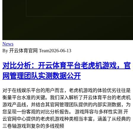
News
By 开云体育官网 Team
2026-06-13
对比分析：开云体育平台老虎机游戏，官
网管理团队实测数据公开
对于在线娱乐平台的用户而言，老虎机游戏的体验优劣往往是
衡量平台水准的关键。我们深入解析了开云体育平台的老虎机
游戏产品线，并结合其官网管理团队提供的内部实测数据，为
您呈现一份客观的对比分析报告。 游戏阵容与多样性实测 开
云官网中心提供的老虎机游戏种类相当丰富，涵盖了从经典的
三卷轴游戏到复杂的多线视频