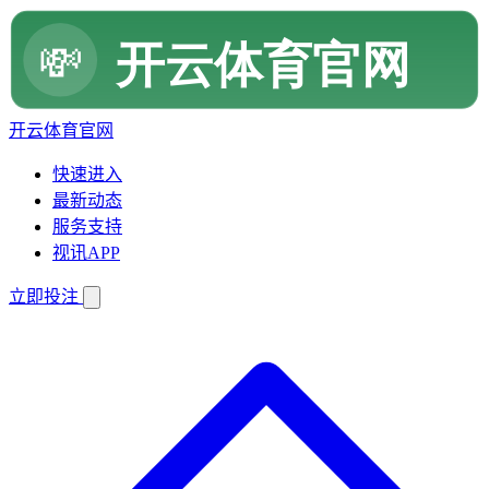
开云体育官网
快速进入
最新动态
服务支持
视讯APP
立即投注