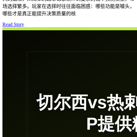
场选择繁多。玩家在选择时往往面临困惑：哪些功能是噱头，
哪些才是真正能提升决策质量的核
Read Story