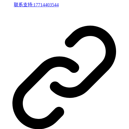
联系支持:17714403544