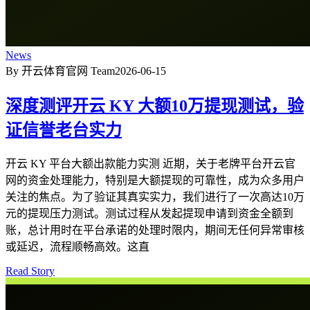
News
By 开云体育官网 Team
2026-06-15
深度测评开云 KY 大额10万提现测试，验
证信誉老台实力
开云 KY 平台大额出款能力实测 近期，关于老牌平台开云官
网的资金处理能力，特别是大额提现的可靠性，成为众多用户
关注的焦点。为了验证其真实实力，我们进行了一次高达10万
元的提现压力测试。测试过程从发起提现申请到资金全额到
账，总计用时在平台承诺的处理时限内，期间无任何异常审核
或延迟，流程顺畅高效。这直
Read Story