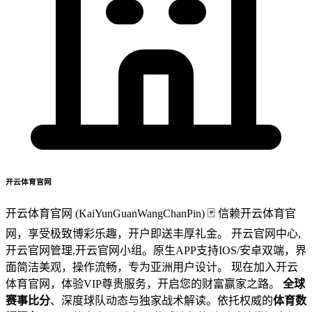
开云体育官网
开云体育官网 (KaiYunGuanWangChanPin) 🃏 信赖开云体育官
网，享受极致博彩乐趣，开户即送丰厚礼金。 开云官网中心,
开云官网管理,开云官网小组。原生APP支持IOS/安卓双端，界
面简洁美观，操作流畅，专为亚洲用户设计。 现在加入开云
体育官网，体验VIP尊贵服务，开启您的财富赢家之路。
全球
赛事比分
、深度球队动态与独家战术解读。依托权威的
体育数