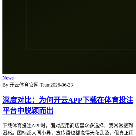
News
By 开云体育官网 Team
2026-06-23
深度对比：为何开云APP下载在体育投注
平台中脱颖而出
下载体育投注APP时，面对应用商店里众多选择，我常常感到
困惑。图标都大同小异，宣传语也都说得天花乱坠，但真正用