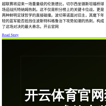
超联赛将迎来一场重量级的伦敦德比，切尔西坐镇斯坦福桥球
场迎战托特纳姆热刺。这不仅是积分榜上的关键卡位战，更是
两种鲜明足球哲学的直接碰撞。波切蒂诺面对旧主，其麾下年
轻的蓝军能否抵挡住波斯特科格鲁治下攻势如潮的热刺，构成
了这场对决的最大悬念。开云官网
Read Story