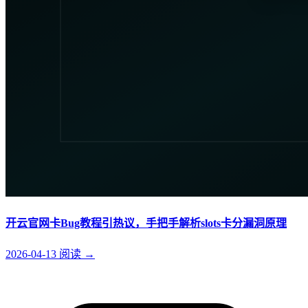
开云官网卡Bug教程引热议，手把手解析slots卡分漏洞原理
2026-04-13
阅读
→