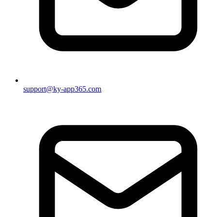
support@ky-app365.com