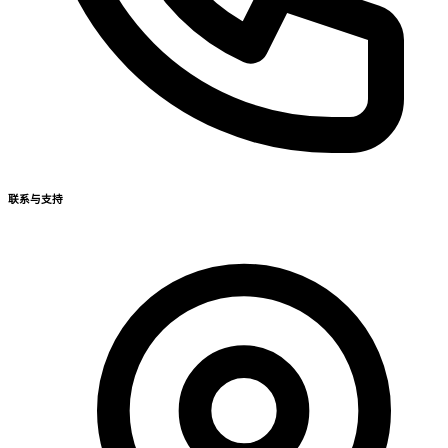
联系与支持