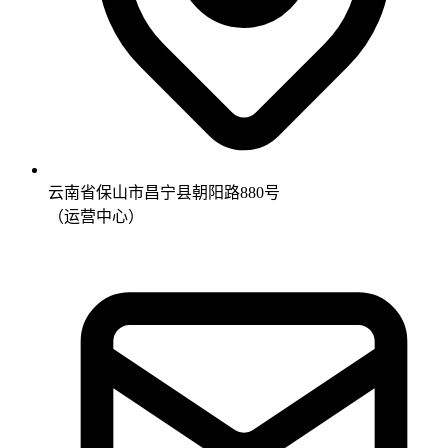
云南省保山市昌宁县朝阳路880号
（运营中心）