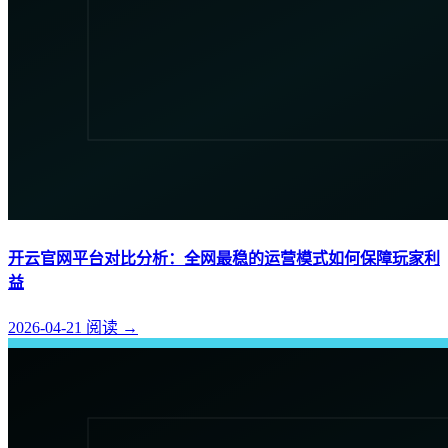
开云官网平台对比分析：全网最稳的运营模式如何保障玩家利
益
2026-04-21
阅读
→