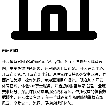
开云体育官网
开云体育官网 (KaiYunGuanWangChanPin) 🃏 信赖开云体育官
网，享受极致博彩乐趣，开户即送丰厚礼金。 开云官网中心,
开云官网管理,开云官网小组。原生APP支持IOS/安卓双端，界
面简洁美观，操作流畅，专为亚洲用户设计。 现在加入开云
体育官网，体验VIP尊贵服务，开启您的财富赢家之路。
全球
赛事比分
、深度球队动态与独家战术解读。依托权威的
体育数
据服务
，开云体育官网 让每一位球迷都能随时随地掌握赛场
风云，享受安全、流畅、便捷的娱乐体验。