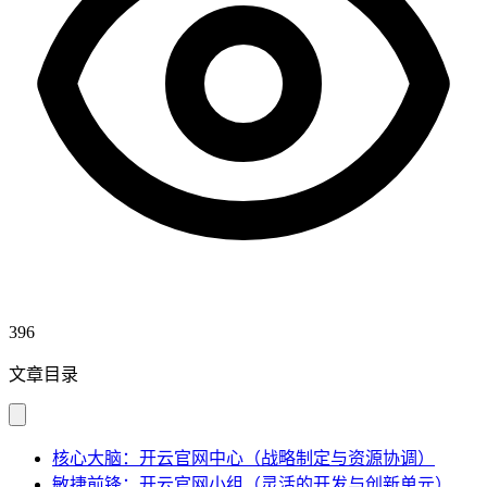
396
文章目录
核心大脑：开云官网中心（战略制定与资源协调）
敏捷前锋：开云官网小组（灵活的开发与创新单元）