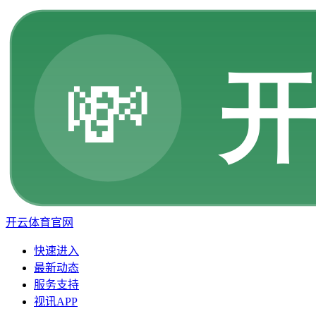
开云体育官网
快速进入
最新动态
服务支持
视讯APP