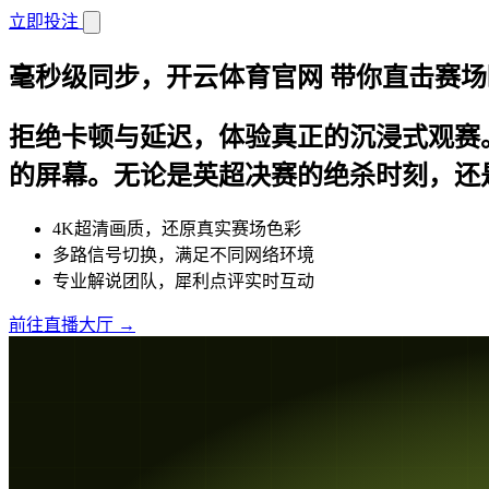
立即投注
毫秒级同步，
开云体育官网
带你直击赛场
拒绝卡顿与延迟，体验真正的沉浸式观赛
的屏幕。无论是英超决赛的绝杀时刻，还
4K超清画质，还原真实赛场色彩
多路信号切换，满足不同网络环境
专业解说团队，犀利点评实时互动
前往直播大厅
→