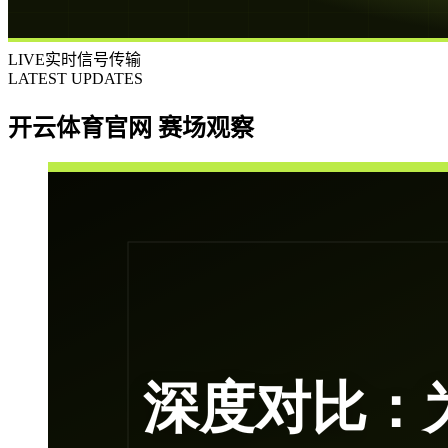
LIVE
实时信号传输
LATEST UPDATES
开云体育官网
赛场观察