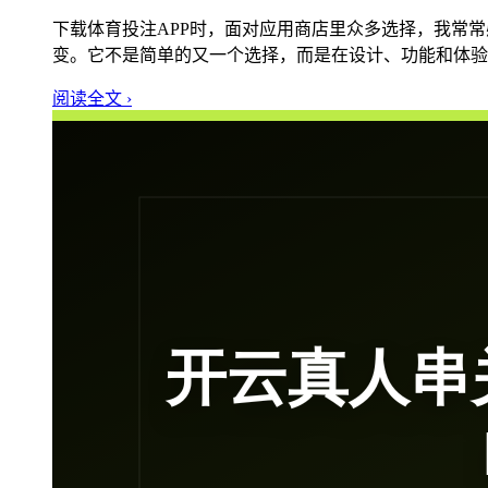
下载体育投注APP时，面对应用商店里众多选择，我常
变。它不是简单的又一个选择，而是在设计、功能和体验
阅读全文
›