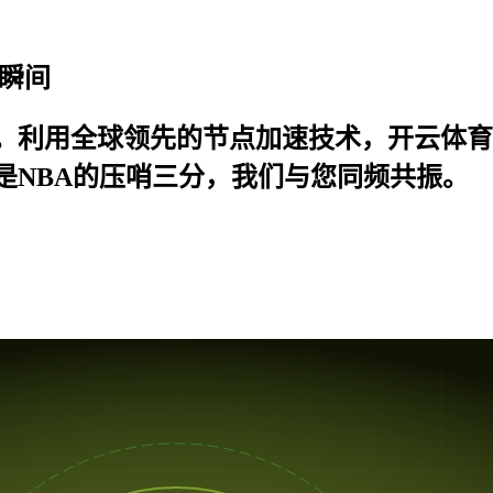
瞬间
。利用全球领先的节点加速技术，
开云体育
是NBA的压哨三分，我们与您同频共振。