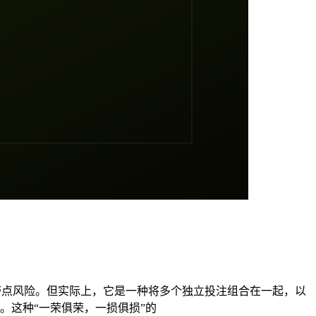
带点风险。但实际上，它是一种将多个独立投注组合在一起，以
。这种“一荣俱荣，一损俱损”的