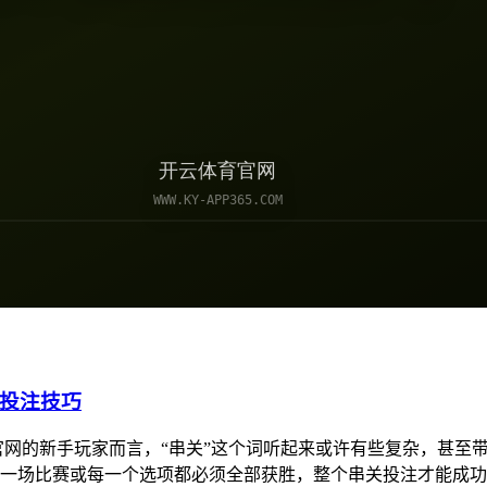
效投注技巧
官网的新手玩家而言，“串关”这个词听起来或许有些复杂，甚至
一场比赛或每一个选项都必须全部获胜，整个串关投注才能成功